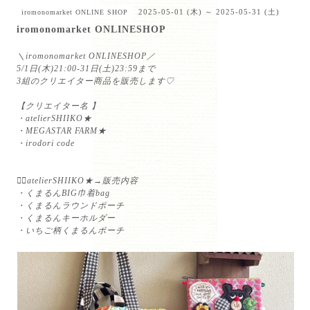
2025-05-01 (木) ～ 2025-05-31 (土)
iromonomarket ONLINE SHOP
iromonomarket ONLINESHOP
＼iromonomarket ONLINESHOP／⁡
5/1日(木)21:00-31日(土)23:59まで⁡
3組のクリエイター商品を販売します♡⁡
⁡
【クリエイター名 】⁡
・atelierSHIIKO★⁡
・MEGASTAR FARM★⁡
・irodori code⁡
⁡
⁡
💁‍♀️atelierSHIIKO★→販売内容⁡
・くまるんBIG巾着bag⁡
・くまるんラウンドポーチ⁡
・くまるんキーホルダー⁡
・いちご柄くまるんポーチ⁡
⁡