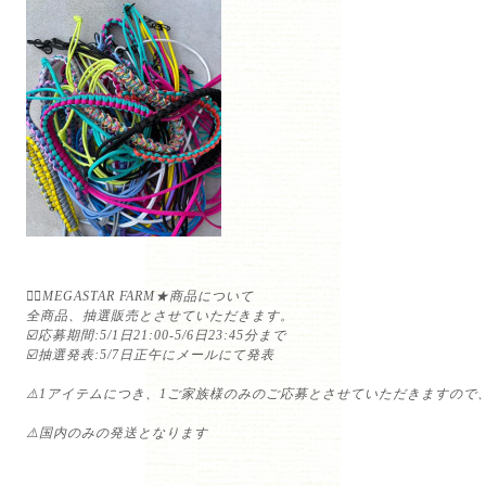
💁‍♀️MEGASTAR FARM★商品について
全商品、抽選販売とさせていただきます。
☑️
応募期間:5/1日21:00-5/6日23:45分まで
☑️抽選発表:5/7日正午にメールにて発表
⚠️1アイテムにつき、1ご家族様のみのご応募とさせていただきますので
⚠️国内のみの発送となります
⁡