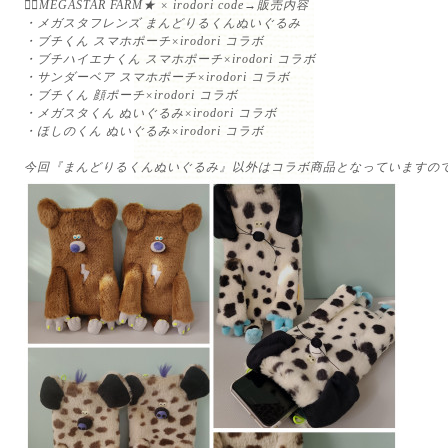
💁‍♀️MEGASTAR FARM★ × irodori code→販売内容⁡
・メガスタフレンズ まんどりるくんぬいぐるみ⁡
・ブチくん スマホポーチ×irodori コラボ⁡
・ブチハイエナくん スマホポーチ×irodori コラボ⁡
・サンダーベア スマホポーチ×irodori コラボ⁡
・ブチくん 顔ポーチ×irodori コラボ⁡
・メガスタくん ぬいぐるみ×irodori コラボ⁡
・ほしのくん ぬいぐるみ×irodori コラボ⁡
⁡
今回『まんどりるくんぬいぐるみ』以外はコラボ商品となっていますので、