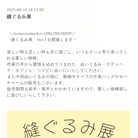
2025-06-24 18:13:00
縫ぐるみ展
＼iromonomarket ONLINESHOP／⁡
「縫ぐるみ展」Vol.1を開催します！⁡
⁡楽しい時も悲しい時も共に過ごし、いつもそっと寄り添ってく
れる愛しい相棒。⁡
⁡作家の手から愛情を込めてうまれた、ぬいぐるみ・テディベ
ア・オブジェ・ソフビに会いにいらしてください。⁡
⁡また今回ぬいぐるみの他に、動物モチーフの巾着バッグやキー
チャームの販売もございます。⁡
⁡販売期間も前半・後半とわかれていますので、愛しい相棒探し
に遊びにいらして下さい。⁡
⁡
⁡