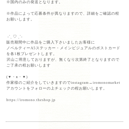
※国内のみの発送となります。⁡
⁡
※作品によって応募条件が異なりますので、詳細をご確認の程
お願いします。⁡
⁡
˗ˋˏ ♡ ˎˊ˗⁡
販売期間中に作品をご購入下さいましたお客様に⁡
ノベルティーA5ステッカー・メインビジュアルのポストカード
を各1枚プレゼントします。⁡
⁡沢山ご用意しておりますが、無くなり次第終了となりますので
ご了承の程お願いします
(▼・ᴥ・▼)⁡
作家様のご紹介をしていきますのでinstagram→iromonomarket
アカウントをフォローの上チェックの程お願いします。⁡
⁡
https://iromono.theshop.jp
⁡