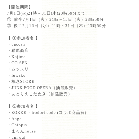
⁡
【開催期間】⁡
7月1日(火)21時～31日(木)23時59分まで⁡
⁡① 前半7月1日（火）21時～15日（火）23時59分⁡
② 後半7月16日（水）21時～31日（木）23時59分⁡
⁡
【 ①参加者名 】⁡
⁡・baccan⁡
⁡・猫原商店⁡
⁡・Kojima⁡
⁡・CO-SEN⁡
⁡・ムッスリ⁡
⁡・fuwako⁡
⁡・概念STORE⁡
⁡・JUNK FOOD OPERA（抽選販売）⁡
⁡・あとりえこだぬき（抽選販売）⁡
【 ②参加者名 】⁡
⁡・ZOKKE⁡ × irodori code (コラボ商品有)
⁡・Ange.⁡
⁡・Chippis⁡
⁡・まろんhouse⁡
⁡・uni oui⁡