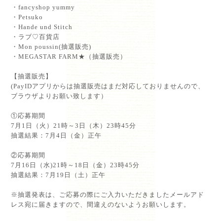
⁡・fancyshop yummy⁡
⁡・Petsuko⁡
⁡・Hande und Stitch⁡
⁡・ラブ♡百貨店⁡
⁡・Mon poussin(抽選販売)⁡
⁡・MEGASTAR FARM★（抽選販売）⁡
⁡
【抽選販売】⁡
(PayIDアプリからは抽選販売はまだ対応しておりませんので、
ブラウザよりお願い致します）⁡
⁡
①応募期間
7月1日（火）21時～3日（木）23時45分⁡
抽選結果：7月4日（金）正午⁡
⁡
②応募期間
7月16日（水)21時～18日（金）23時45分⁡
抽選結果：7月19日（土）正午⁡
⁡
※抽選発表は、ご応募の際にご入力いただきましたメールアド
レス宛に届きますので、間違えのないようお願いします。⁡
⁡