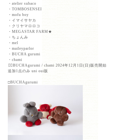
・atelier subaco⁡
・TOMBOSENSEI⁡
・mofu boy⁡
・イマイサヤカ⁡
・クリヤマロロコ⁡
・MEGASTAR FARM★⁡
・ちょんみ⁡
・mel⁡
・maileyparlor⁡
・BUCHA gurumi⁡
・chami⁡
⁡💁‍♀️BUCHAgurumi / chami 2024年12月1日(日)販売開始⁡
追加1点のみ uni oui販
□BUCHAgurumi