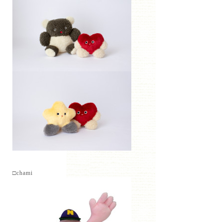
□chami