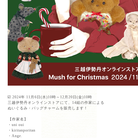
☑️ 2024年 11月6日(水)10時～12月20日(金)10時⁡
三越伊勢丹オンラインストア⁡にて、14組の作家による
ぬいぐるみ・バッグチャームを販売します！
⁡【作家名】⁡
・uni oui⁡
・kiritanporitan⁡
・Ange.⁡