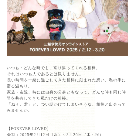
⁡
いつも・どんな時でも、寄り添ってくれる相棒。⁡
⁡それはいつも人であるとは限りません。⁡
⁡長い時間を一緒に過ごしてきた相棒に刻まれた想い、私の手に
宿る温もり。⁡
⁡家族・友達、時には自身の分身ともなって、どんな時も同じ時
間を共有してきた私だけの相棒。⁡
⁡「ねぇ、君」と、つい話かけてしまいそうな、相棒と出会って
みませんか。⁡
⁡
⁡
【FOREVER LOVED】⁡
⁡会期：2025年2月12日（水）～3月20日（木・祝）⁡