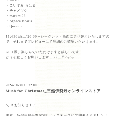
⁡・ANJÜ⁡
⁡・こいずみ ちはる⁡
⁡・チャメツケ⁡
⁡・marumi03⁡
⁡・Alpaca Bear’s⁡
⁡・Quesera⁡
11月30日(土)20:00～シークレット画面に切り替えいたしますの
で、それまでプレビューにて詳細のご確認いただけます。⁡
⁡
GIFT展、楽しんでいただけますと嬉しいです⁡
どうぞ宜しくお願いします ﹏𖥧𖥧﹏𓃕𓂅𓂅⁡
⁡
2024-10-30 13:32:00
Mush for Christmas_三越伊勢丹オンラインストア
⁡
＼ 𖢔 お知らせ 𖢔 ／⁡
⁡去年、新宿伊勢丹本館5階 ザ・ステージ#5で開催されました『