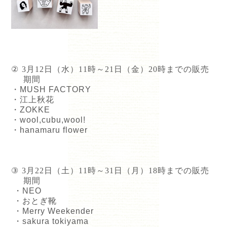
②
3
月
12
日（水）
11
時～
21
日（金）
20
時までの販売
期間
・
MUSH FACTORY
・江上秋花
・
ZOKKE
・
wool,cubu,wool!
・
hanamaru flower
③
3
月
22
日（土）
11
時～
31
日（月）
18
時までの販売
期間
・
NEO
・おとぎ靴
・
Merry Weekender
・
sakura tokiyama