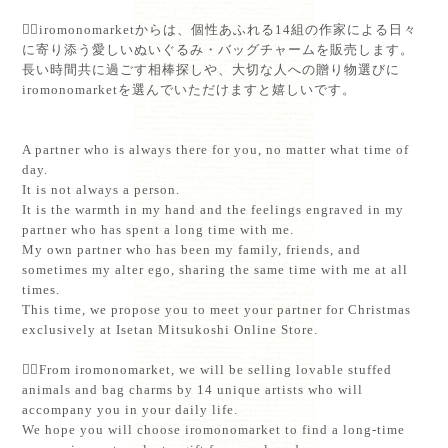
⁡
💁‍♀️iromonomarketからは、個性あふれる14組の作家による日々
に寄り添う愛しいぬいぐるみ・バッグチャームを販売します。⁡
長い時間共に過ごす相棒探しや、大切な人への贈り物選びに
iromonomarketを選んでいただけますと嬉しいです。⁡
⁡
A partner who is always there for you, no matter what time of
day.⁡
It is not always a person.⁡
It is the warmth in my hand and the feelings engraved in my
partner who has spent a long time with me.
My own partner who has been my family, friends, and
sometimes my alter ego, sharing the same time with me at all
times.⁡
This time, we propose you to meet your partner for Christmas
exclusively at Isetan Mitsukoshi Online Store. ⁡
💁‍♀️From iromonomarket, we will be selling lovable stuffed
animals and bag charms by 14 unique artists who will
accompany you in your daily life.⁡
We hope you will choose iromonomarket to find a long-time