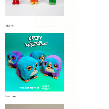
chami
baccan