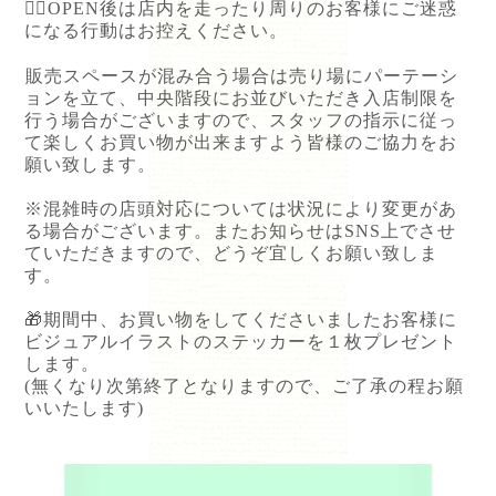
💁‍♀️OPEN
後は店内を走ったり周りのお客様にご迷惑
になる行動はお控えください。
⁡
販売スペースが混み合う場合は売り場にパーテーシ
ョンを立て、中央階段にお並びいただき入店制限を
行う場合がございますので、スタッフの指示に従っ
て楽しくお買い物が出来ますよう皆様のご協力をお
願い致します。
※混雑時の店頭対応については状況により変更があ
る場合がございます。またお知らせは
SNS
上でさせ
ていただきますので、どうぞ宜しくお願い致しま
す。
🎁期間中、お買い物をしてくださいましたお客様に
ビジュアルイラストのステッカーを１枚プレゼント
します。
(無くなり次第終了となりますので、ご了承の程お願
いいたします)