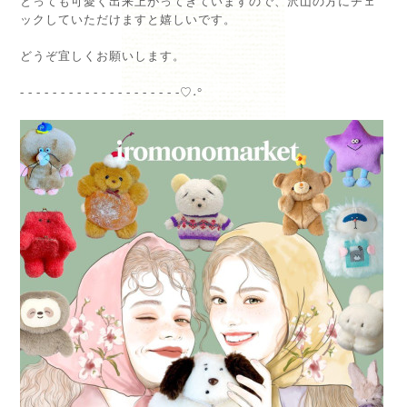
とっても可愛く出来上がってきていますので、沢山の方にチェ
ックしていただけますと嬉しいです。⁡
⁡
どうぞ宜しくお願いします。⁡
- - - - - - - - - - - - - - - - - - - -♡˖°⁡