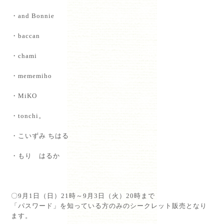
・and Bonnie
・baccan
・chami
・mememiho
・MiKO
・tonchi。
・こいずみ ちはる
・もり はるか
⁡
〇9月1日（日）21時～9月3日（火）20時まで⁡
「パスワード」を知っている方のみのシークレット販売となり
ます。⁡