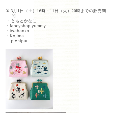
①
3
月
1
日（土）
16
時～
11
日（火）
20
時までの販売期
間
・ともとかなこ
・
fancyshop yummy
・
iwahanko.
・
Kojima
・
pienipuu