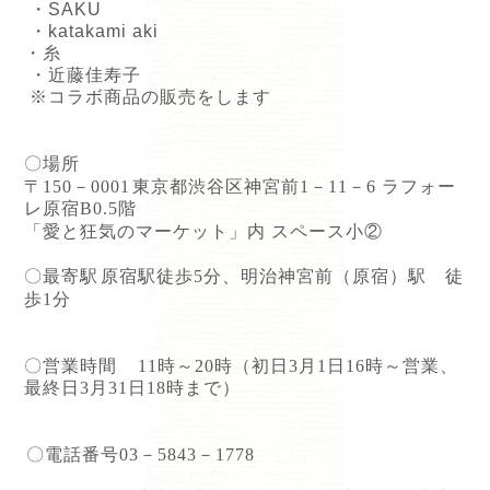
・
SAKU
・
katakami aki
・糸
・近藤佳寿子
※コラボ商品の販売をします
⁡⁡
〇場所
⁡⁡
〒
150
－
0001
東京都渋谷区神宮前
1
－
11
－
6
ラフォー
レ原宿
B0.5
階
⁡
「愛と狂気のマーケット」内 スペース小②
⁡⁡
〇最寄駅
原宿駅徒歩
5
分、明治神宮前（原宿）駅 徒
⁡⁡
歩
1
分
⁡⁡
〇営業時間
11
時～
20
時（初日
3
月
1
日
16
時～営業、
最終日
3
月
31
日
18
時まで）
⁡⁡
⁡⁡
⁡⁡
〇電話番号
03
－
5843
－
1778