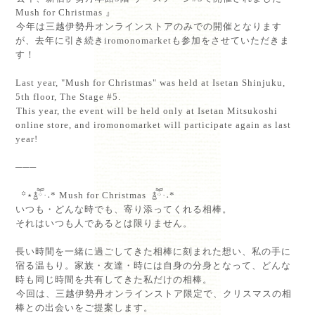
Mush for Christmas 』⁡
⁡今年は三越伊勢丹オンラインストアのみでの開催となります
が、去年に引き続きiromonomarketも参加をさせていただきま
す！⁡
⁡
Last year, "Mush for Christmas" was held at Isetan Shinjuku,
5th floor, The Stage #5.⁡
⁡This year, the event will be held only at Isetan Mitsukoshi
online store, and iromonomarket will participate again as last
year!⁡
───⁡
꙳⋆‪࿄ཽ·˖* Mush for Christmas ࿄ཽ·˖*‬⁡
いつも・どんな時でも、寄り添ってくれる相棒。⁡
それはいつも人であるとは限りません。⁡
⁡
長い時間を一緒に過ごしてきた相棒に刻まれた想い、私の手に
宿る温もり。家族・友達・時には自身の分身となって、どんな
時も同じ時間を共有してきた私だけの相棒。⁡
⁡今回は、三越伊勢丹オンラインストア限定で、クリスマスの相
棒との出会いをご提案します。⁡