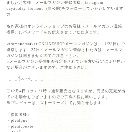
ましたお客様、メールマガジン登録者様、instagram
day.to.day_iromono_(非公開)をフォローしていただいています
方⁡
⁡各作家様のオンラインショップのお客様（メールマガジン登録
者様）にパスワードをお伝えさせていただきます。⁡
○iromonomarket ONLINESHOPメールマガジンは、11/28日にご
連絡します。27日～メールマガジン登録された方は、メールマ
ガジンは届きませんのでご注意下さい。⁡
⁡○メールマガジン受信拒否設定をされている方や設定により届か
ない場合がございますので、ご注意下さい。 ⁡
⁡
𓂃 𓂃 𓍄 𓄽𓇬𓈒𓂃 𓂃⁡
⁡
〇12月4日（水）21時～通常販売となりますが、商品の完売が出
ている場合もございますのでご了承の程お願いします。⁡
⁡※プレビューは、ストーリーズにてお知らせします⁡
⁡
「参加者様」⁡
⁡・pienipuu⁡
⁡・pienicookie⁡