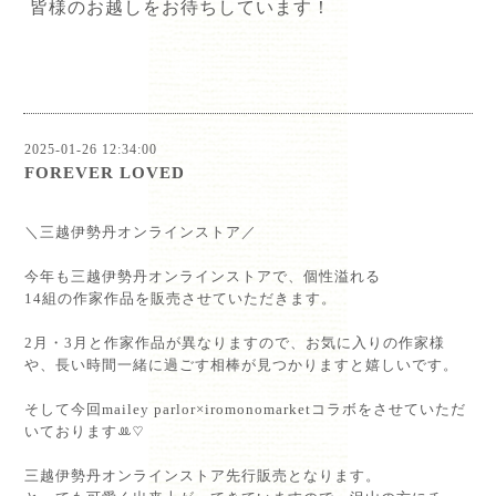
皆様のお越しをお待ちしています！
2025-01-26 12:34:00
FOREVER LOVED
＼三越伊勢丹オンラインストア／⁡
⁡
今年も三越伊勢丹オンラインストアで、個性溢れる⁡
14組の作家作品を販売させていただきます。⁡
⁡
2月・3月と作家作品が異なりますので、お気に入りの作家様
や、長い時間一緒に過ごす相棒が見つかりますと嬉しいです。⁡
⁡
そして今回mailey parlor×iromonomarketコラボをさせていただ
いておりますꔛ‬♡‪⁡
⁡
三越伊勢丹オンラインストア先行販売となります。⁡