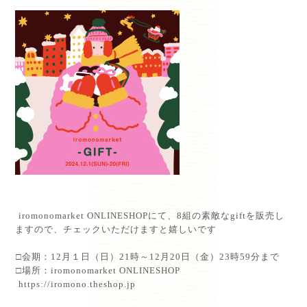
⁡iromonomarket ONLINESHOPにて、8組の素敵なgiftを販売し
ますので、チェックいただけますと嬉しいです⁡
⁡
⁡□会期：12月１日（日）21時～12月20日（金）23時59分まで⁡
⁡□場所：iromonomarket ONLINESHOP
⁡
https://iromono.theshop.jp