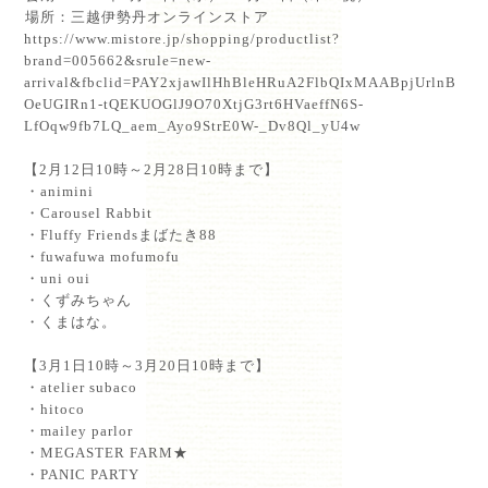
⁡場所：三越伊勢丹オンラインストア⁡
https://www.mistore.jp/shopping/productlist?
brand=005662&srule=new-
arrival&fbclid=PAY2xjawIlHhBleHRuA2FlbQIxMAABpjUrlnB
OeUGIRn1-tQEKUOGlJ9O70XtjG3rt6HVaeffN6S-
LfOqw9fb7LQ_aem_Ayo9StrE0W-_Dv8Ql_yU4w
⁡
【2月12日10時～2月28日10時まで】⁡
⁡・animini⁡
⁡・Carousel Rabbit⁡
⁡・Fluffy Friendsまばたき88⁡
⁡・fuwafuwa mofumofu⁡
⁡・uni oui⁡
⁡・くずみちゃん⁡
⁡・くまはな。⁡
⁡
【3月1日10時～3月20日10時まで】⁡
⁡・atelier subaco⁡
⁡・hitoco⁡
⁡・mailey parlor⁡
⁡・MEGASTER FARM★⁡
⁡・PANIC PARTY⁡