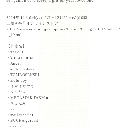
companion or to select a gift for your loved one. ⁡
⁡
⁡
2024年 11月6日(水)10時～12月20日(金)10時⁡
三越伊勢丹オンラインストア⁡
https://www.mistore.jp/shopping/feature/living_art_f2/hobby2
1_l.html
⁡【作家名】⁡
・uni oui⁡
・kiritanporitan⁡
・Ange.⁡
・atelier subaco⁡
・TOMBOSENSEI⁡
・mofu boy⁡
・イマイサヤカ⁡
・クリヤマロロコ⁡
・MEGASTAR FARM★⁡
・ちょんみ⁡
・mel⁡
・maileyparlor⁡
・BUCHA gurumi⁡
・chami⁡