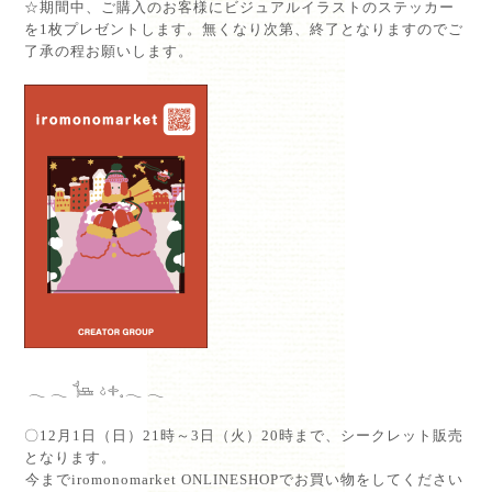
☆期間中、ご購入のお客様にビジュアルイラストのステッカー
を1枚プレゼントします。無くなり次第、終了となりますのでご
了承の程お願いします。⁡
𓂃 𓂃 𓍄 𓄽𓇬𓈒𓂃 𓂃⁡
〇12月1日（日）21時～3日（火）20時まで、シークレット販売
となります。⁡
⁡今までiromonomarket ONLINESHOPでお買い物をしてください